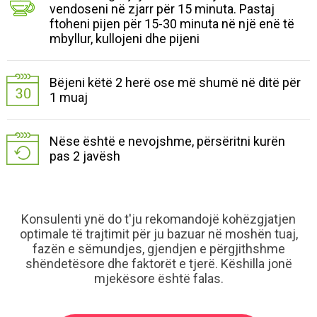
vendoseni në zjarr për 15 minuta. Pastaj
ftoheni pijen për 15-30 minuta në një enë të
mbyllur, kullojeni dhe pijeni
Bëjeni këtë 2 herë ose më shumë në ditë për
1 muaj
Nëse është e nevojshme, përsëritni kurën
pas 2 javësh
Konsulenti ynë do t'ju rekomandojë kohëzgjatjen
optimale të trajtimit për ju bazuar në moshën tuaj,
fazën e sëmundjes, gjendjen e përgjithshme
shëndetësore dhe faktorët e tjerë. Këshilla jonë
mjekësore është falas.