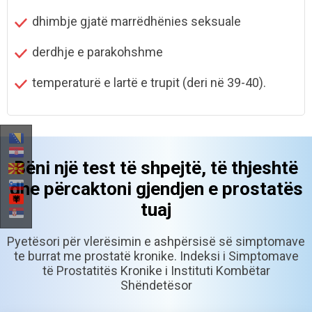
dhimbje gjatë marrëdhënies seksuale
derdhje e parakohshme
temperaturë e lartë e trupit
(deri në 39-40).
Bëni një test të shpejtë, të thjeshtë
dhe përcaktoni gjendjen
e prostatës
tuaj
Pyetësori për vlerësimin e ashpërsisë së simptomave
te burrat me prostatë kronike.
Indeksi i Simptomave
të Prostatitës Kronike i Instituti Kombëtar
Shëndetësor