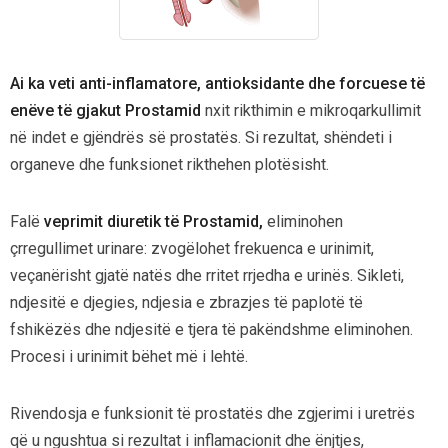
Ai ka veti
anti-inflamatore,
antioksidante
dhe forcuese të
enëve të gjakut
Prostamid
nxit
rikthimin
e mikroqarkullimit
në indet
e gjëndrës së prostatës. Si rezultat,
shëndeti i
organeve dhe funksionet rikthehen plotësisht.
Falë
veprimit diuretik të Prostamid,
eliminohen
çrregullimet urinare: zvogëlohet frekuenca e urinimit,
veçanërisht gjatë natës dhe rritet rrjedha e urinës. Sikleti,
ndjesitë e djegies, ndjesia e zbrazjes të paplotë të
fshikëzës dhe ndjesitë e tjera të pakëndshme eliminohen.
Procesi i urinimit bëhet më i lehtë.
Rivendosja e funksionit të prostatës dhe zgjerimi i uretrës
që u ngushtua si rezultat i inflamacionit dhe ënjtjes,