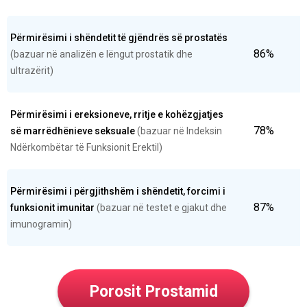
Përmirësimi i shëndetit të gjëndrës së prostatës
86%
(bazuar në analizën e lëngut prostatik dhe
ultrazërit)
Përmirësimi i ereksioneve, rritje e kohëzgjatjes
78%
së marrëdhënieve seksuale
(bazuar në Indeksin
Ndërkombëtar të Funksionit Erektil)
Përmirësimi i përgjithshëm i shëndetit, forcimi i
87%
funksionit imunitar
(bazuar në testet e gjakut dhe
imunogramin)
Porosit Prostamid