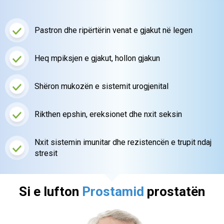
Pastron dhe ripërtërin venat e gjakut
në legen
Heq mpiksjen e gjakut, hollon gjakun
Shëron mukozën
e sistemit urogjenital
Rikthen epshin, ereksionet
dhe nxit seksin
Nxit sistemin imunitar dhe
rezistencën e trupit
ndaj
stresit
Si e lufton
Prostamid
prostatën