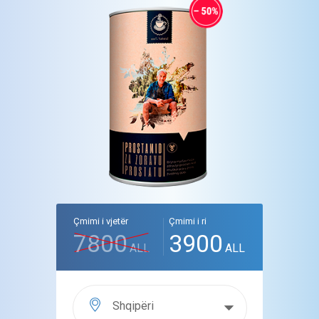
Çmimi i vjetër
Çmimi i ri
7800
3900
ALL
ALL