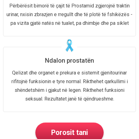
Përbërësit bimorë të çajit të Prostamid zgjerojnë traktin
urinar, nxisin zbrazjen e rregullt dhe të plotë të fshikëzës -
pa vizita gjatë natës në tualet, pa dhimbje dhe pa siklet
Ndalon prostatën
Qelizat dhe organet e prekura
e sistemit gjenitourinar
rifitojnë
funksionin e tyre normal.
Rikthehet qarkullimi i
shëndetshëm
i gjakut në legen.
Rikthehet funksioni
seksual.
Rezultatet janë të qëndrueshme.
Porosit tani