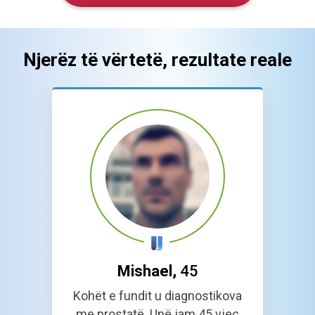
Njerëz të vërtetë, rezultate reale
Mishael,
45
Kohët e fundit u diagnostikova
me prostatë. Unë jam 45 vjeç