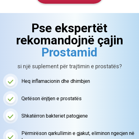
Pse ekspertët
rekomandojnë çajin
Prostamid
si një suplement për trajtimin e prostatës?
Heq inflamacionin dhe dhimbjen
Qetëson ënjtjen
e prostatës
Shkatërron bakteriet
patogjene
Përmirëson qarkullimin e gjakut,
eliminon ngecjen në