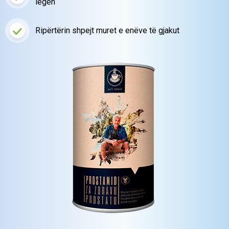
legen
Ripërtërin shpejt muret
e enëve të gjakut