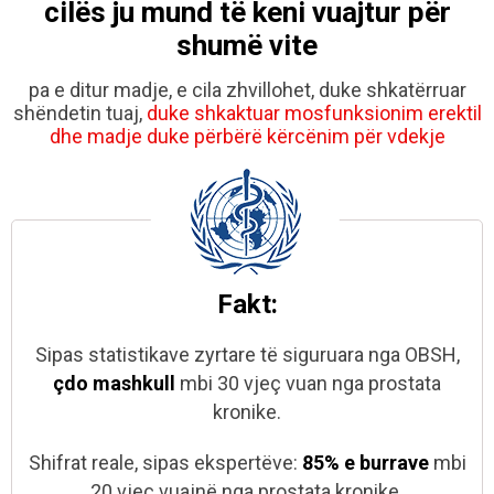
cilës ju mund të keni vuajtur për
shumë vite
pa e ditur madje, e cila zhvillohet, duke shkatërruar
shëndetin tuaj,
duke shkaktuar mosfunksionim erektil
dhe madje duke përbërë kërcënim për vdekje
Fakt:
Sipas statistikave zyrtare të siguruara nga OBSH,
çdo
mashkull
mbi 30 vjeç vuan nga
prostata
kronike.
Shifrat reale, sipas ekspertëve:
85% e burrave
mbi
20 vjeç vuajnë nga
prostata kronike.