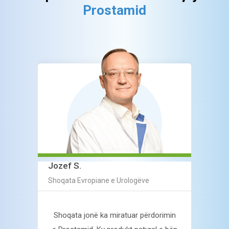
Prostamid
Gjer
Jozef S.
Profe
Shoqata Evropiane e Urologëve
13 vj
në me
Shoqata jonë ka miratuar përdorimin