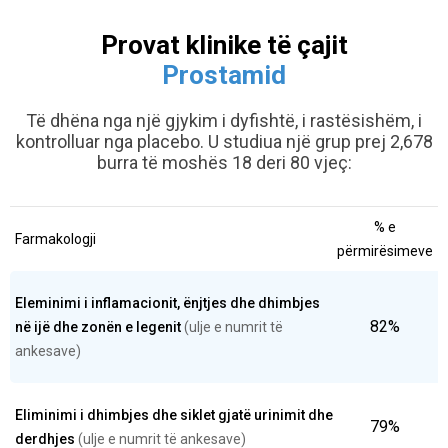
Provat klinike të çajit
Prostamid
Të dhëna nga një gjykim i dyfishtë, i rastësishëm, i
kontrolluar nga placebo.
U studiua një grup prej 2,678
burra të moshës 18 deri 80 vjeç:
% e
Farmakologji
përmirësimeve
Eleminimi i inflamacionit, ënjtjes dhe dhimbjes
82%
në ijë dhe zonën e legenit
(ulje e numrit të
ankesave)
Eliminimi i dhimbjes dhe siklet gjatë urinimit dhe
79%
derdhjes
(ulje e numrit të ankesave)