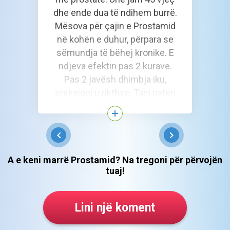
dhe ende dua të ndihem burrë.
Mësova për çajin e Prostamid
në kohën e duhur, përpara se
sëmundja të bëhej kronike. E
ndjeva efektin pas 2 kurave.
Pas 2 javësh dhimbja iku,
ereksioni u rikthye. Tani natën
shkoj në tualet 1-2 herë (dikur
shkonte 5 herë). Edhe ndihem
mirë, 8 pikë nga 10. Shpresoj
që brenda një muaji të bëhen
10 pikë!
A e keni marrë Prostamid? Na tregoni për përvojën
tuaj!
Lini një koment