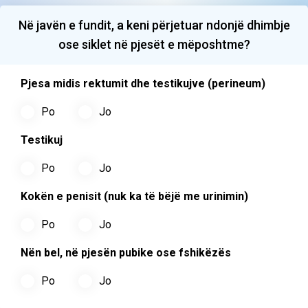
Në javën e fundit, a keni përjetuar ndonjë dhimbje
ose siklet në pjesët e mëposhtme?
Pjesa midis rektumit dhe testikujve (perineum)
Po
Jo
Testikuj
Po
Jo
Kokën e penisit (nuk ka të bëjë me urinimin)
Po
Jo
Nën bel, në pjesën pubike ose fshikëzës
Po
Jo