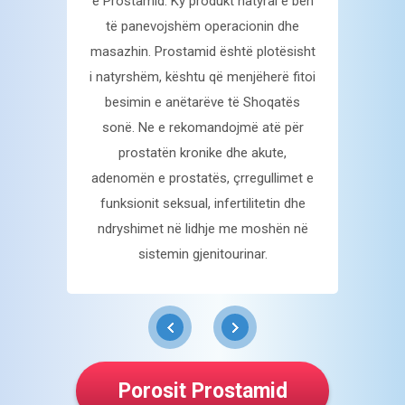
andojmë
e Prostamid. Ky produkt natyral e bën
jashtëz
ara
me
të panevojshëm operacionin dhe
mash
udime
masazhin.
Prostamid është plotësisht
quhet 
vuar.
i natyrshëm, kështu që menjëherë fitoi
keni
pr
 nuk
besimin e anëtarëve të Shoqatës
i bur
ë lejuar
sonë. Ne e rekomandojmë atë për
njësoj.
onike,
prostatën kronike
dhe akute,
ju fi
për
adenomën e prostatës, çrregullimet e
prob
pim në
funksionit seksual, infertilitetin dhe
impo
ientëve.
ndryshimet në lidhje me moshën
në
veprim
sistemin gjenitourinar.
sistem
synuar
është 
e mi që
tepër,
Shoqa
Porosit Prostamid