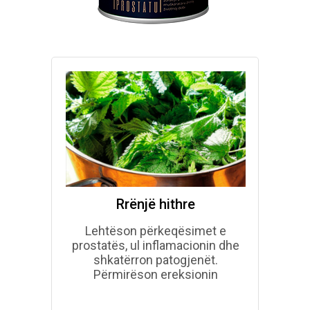
Rrënjë hithre
G
kthen
Lehtëson përkeqësimet e
For
prostatës, ul inflamacionin dhe
gja
lare.
shkatërron patogjenët.
andalon
Përmirëson ereksionin
s