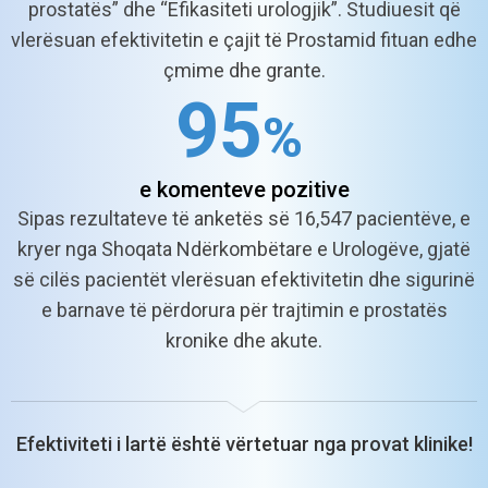
prostatës” dhe “Efikasiteti urologjik”. Studiuesit që
vlerësuan efektivitetin e çajit të Prostamid fituan edhe
çmime dhe grante.
9
5
%
e komenteve
pozitive
Sipas rezultateve të anketës së 16,547
pacientëve, e
kryer nga Shoqata Ndërkombëtare
e Urologëve, gjatë
së cilës pacientët vlerësuan
efektivitetin dhe sigurinë
e barnave të përdorura
për trajtimin e prostatës
kronike dhe akute.
Efektiviteti i lartë është vërtetuar nga provat klinike!