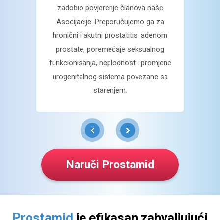
aci se
zadobio povjerenje članova naše
vam
čke
Asocijacije. Preporučujemo ga za
osjeća
ena
hronični
i akutni prostatitis, adenom
uklju
m
prostate, poremećaje seksualnog
sv
ažemo o
funkcionisanja, neplodnost i promjene
urogen
entima
urogenitalnog sistema
povezane sa
djelov
.
starenjem.
podsti
Pros
prep
Naruči Prostamid
Prostamid
je efikasan zahvaljujući