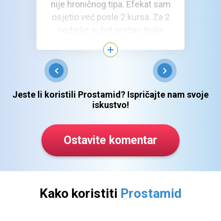
nije hroničnog tipa. Efekat sam
osjetio već posle 2 kursa. Za 2
nedjelje je bol prošao, bolje
stanje s erekcijom. Sad noću
idem u toalet 1-2 puta (ranije
sam morao i 5 puta). Osjećam
se dobro, za ocjenu 8 od 10.
Nadam se da ću se za mjesec
Jeste li koristili Prostamid? Ispričajte nam svoje
iskustvo!
dana osjećati za 10!
Ostavite komentar
Kako koristiti
Prostamid