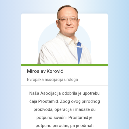
Braj
Miroslav Korović
Profe
Evropska asocijacija urologa
 se
Naša Asocijacija odobrila je upotrebu
Pros
 im
čaja Prostamid. Zbog ovog prirodnog
muško
kovane
proizvoda, operacija i masaže su
naziva
azanih
potpuno suvišni.
Prostamid je
imate
nom
potpuno prirodan, pa je odmah
zdrav