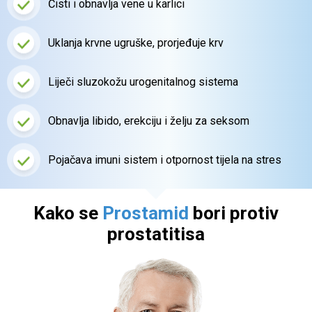
Čisti i obnavlja vene
u karlici
Uklanja krvne ugruške, prorjeđuje krv
Liječi sluzokožu
urogenitalnog sistema
Obnavlja libido, erekciju
i želju za seksom
Pojačava imuni sistem i
otpornost tijela
na stres
Kako se
Prostamid
bori protiv
prostatitisa