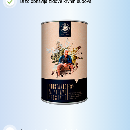
Brzo obnavlja zidove
krvnih sudova