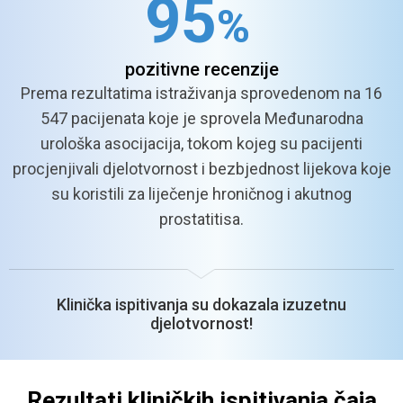
9
5
%
pozitivne
recenzije
Prema rezultatima istraživanja sprovedenom na 16
547
pacijenata koje je sprovela Međunarodna
urološka
asocijacija, tokom kojeg su pacijenti
procjenjivali
djelotvornost i bezbjednost lijekova koje
su koristili
za liječenje hroničnog i akutnog
prostatitisa.
Klinička ispitivanja su dokazala izuzetnu
djelotvornost!
Rezultati kliničkih ispitivanja čaja