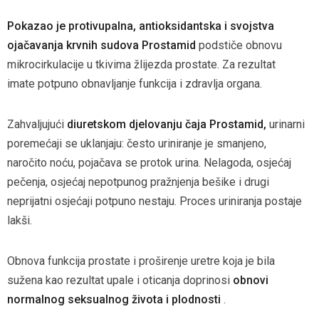
Pokazao je
protivupalna,
antioksidantska
i svojstva
ojačavanja krvnih sudova
Prostamid
podstiče
obnovu
mikrocirkulacije u tkivima
žlijezda prostate. Za rezultat
imate
potpuno obnavljanje funkcija i zdravlja organa.
Zahvaljujući
diuretskom djelovanju čaja Prostamid,
urinarni
poremećaji se uklanjaju: često uriniranje je smanjeno,
naročito noću, pojačava se protok urina. Nelagoda, osjećaj
pečenja, osjećaj nepotpunog pražnjenja bešike i drugi
neprijatni osjećaji potpuno nestaju. Proces uriniranja postaje
lakši.
Obnova funkcija prostate i proširenje uretre koja je bila
sužena kao rezultat upale i oticanja doprinosi
obnovi
normalnog seksualnog života i plodnosti
.