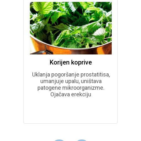
Korijen koprive
lja
Uklanja pogoršanje prostatitisa,
Ojača
vost
umanjuje upalu, uništava
žava
patogene mikroorganizme.
cidiv
Ojačava erekciju